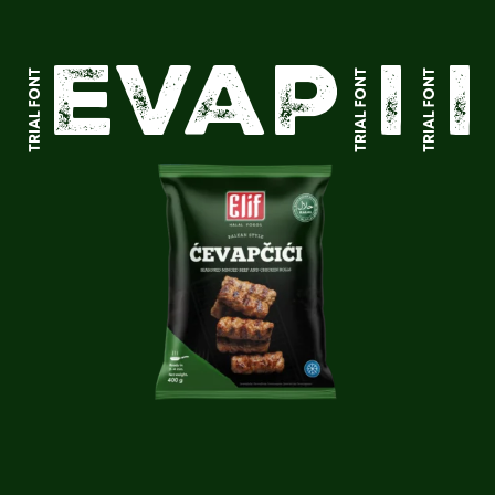
Ćevapčići