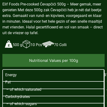
Elif Foods Pre-cooked Ćevapčići 500g – Meer gemak, meer
genieten Met deze 500g zak Ćevapčići heb je nét dat beetje
extra. Gemaakt van rund- en kipvlees, voorgegaard en klaar
in minuten. Ideaal voor het hele gezin of een snelle maaltijd
met vrienden. Halal gecertificeerd en vol van smaak – direct
uit de vriezer op tafel.
500 g
10 Pcs
70 Colli
Nutritional Values per 100g
Energy
9
Fat
– of which saturated
Carbohydrates
– of which sugars